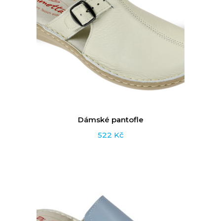
Dámské pantofle
522
Kč