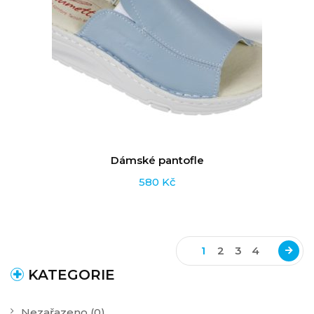
Dámské pantofle
580
Kč
1
2
3
4
KATEGORIE
Nezařazeno
(0)