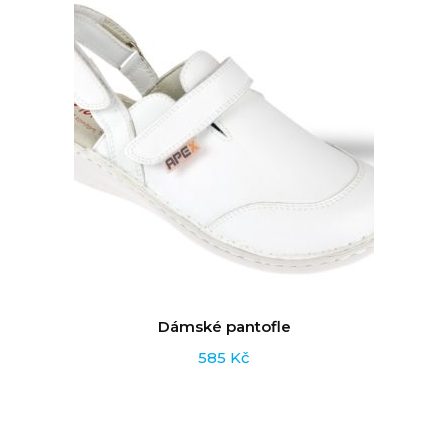
Dámské pantofle
585
Kč