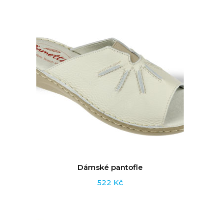
Dámské pantofle
522
Kč