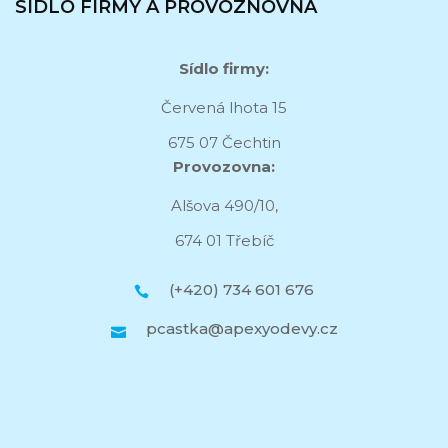
SÍDLO FIRMY A PROVOZNOVNA
Sídlo firmy:
Červená lhota 15
675 07 Čechtin
Provozovna:
Alšova 490/10,
674 01 Třebíč
(+420) 734 601 676
pcastka@apexyodevy.cz