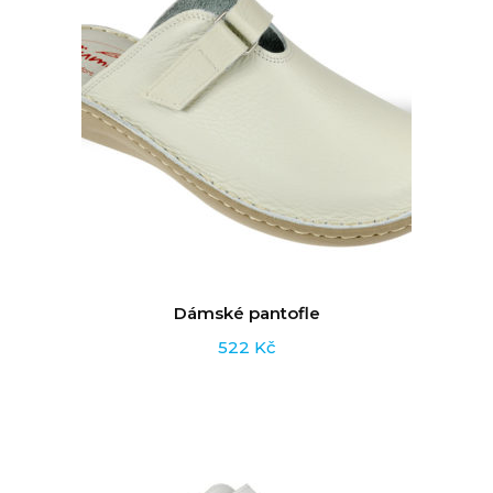
Dámské pantofle
522
Kč