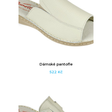
Dámské pantofle
522
Kč