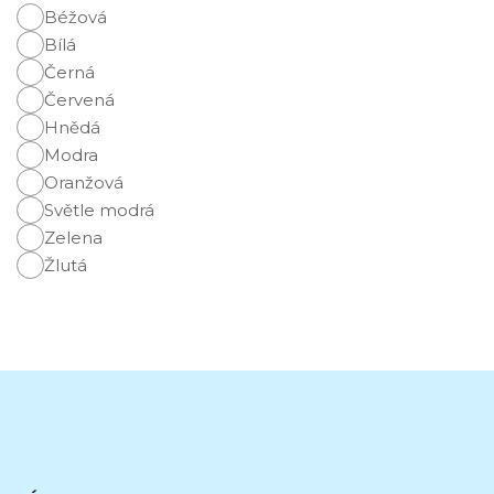
Béžová
Bílá
Černá
Červená
Hnědá
Modra
Oranžová
Světle modrá
Zelena
Žlutá