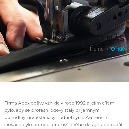
O NÁS
Home
O nás
Firma Apex oděvy vznikla v roce 1992 a jejím cílem
bylo, aby se profesní oděvy staly příjemnými,
pohodlnými a esteticky hodnotnými. Záměrem
inovace bylo pomocí promyšleného designu podpořit