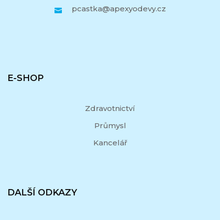
pcastka@apexyodevy.cz
E-SHOP
Zdravotnictví
Průmysl
Kancelář
DALŠÍ ODKAZY