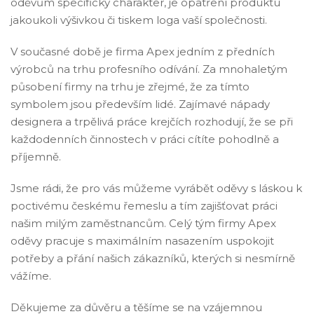
oděvům specifický charakter, je opatření produktu
jakoukoli výšivkou či tiskem loga vaší společnosti.
V současné době je firma Apex jedním z předních
výrobců na trhu profesního odívání. Za mnohaletým
působení firmy na trhu je zřejmé, že za tímto
symbolem jsou především lidé. Zajímavé nápady
designera a trpělivá práce krejčích rozhodují, že se při
každodenních činnostech v práci cítíte pohodlně a
příjemně.
Jsme rádi, že pro vás můžeme vyrábět oděvy s láskou k
poctivému českému řemeslu a tím zajišťovat práci
našim milým zaměstnancům. Celý tým firmy Apex
oděvy pracuje s maximálním nasazením uspokojit
potřeby a přání našich zákazníků, kterých si nesmírně
vážíme.
Děkujeme za důvěru a těšíme se na vzájemnou