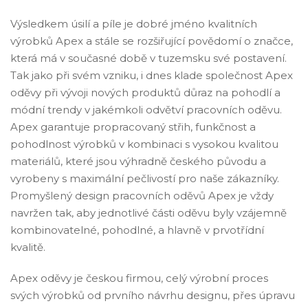
Výsledkem úsilí a píle je dobré jméno kvalitních
výrobků Apex a stále se rozšiřující povědomí o značce,
která má v současné době v tuzemsku své postavení.
Tak jako při svém vzniku, i dnes klade společnost Apex
oděvy při vývoji nových produktů důraz na pohodlí a
módní trendy v jakémkoli odvětví pracovních oděvu.
Apex garantuje propracovaný střih, funkčnost a
pohodlnost výrobků v kombinaci s vysokou kvalitou
materiálů, které jsou výhradně českého původu a
vyrobeny s maximální pečlivostí pro naše zákazníky.
Promyšlený design pracovních oděvů Apex je vždy
navržen tak, aby jednotlivé části oděvu byly vzájemně
kombinovatelné, pohodlné, a hlavně v prvotřídní
kvalitě.
Apex oděvy je českou firmou, celý výrobní proces
svých výrobků od prvního návrhu designu, přes úpravu