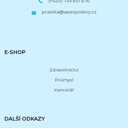
(+420) 734 601 676
pcastka@apexyodevy.cz
E-SHOP
Zdravotnictví
Průmysl
Kancelář
DALŠÍ ODKAZY