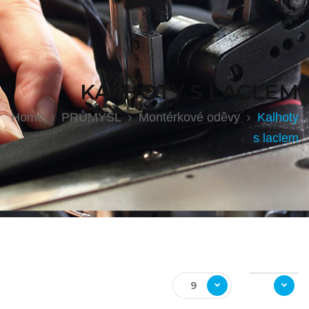
KALHOTY S LACLEM
Home
PRŮMYSL
Montérkové oděvy
Kalhoty
s laclem
9