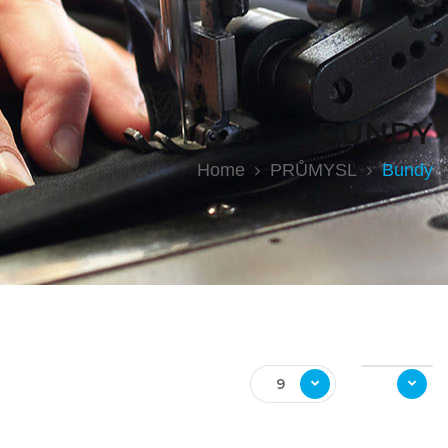
BUNDY
Home
PRŮMYSL
Bundy
9