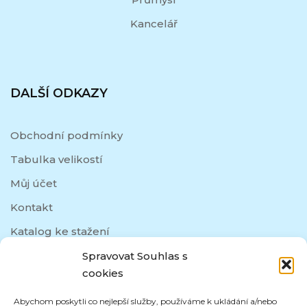
Kancelář
DALŠÍ ODKAZY
Obchodní podmínky
Tabulka velikostí
Můj účet
Kontakt
Katalog ke stažení
Spravovat Souhlas s
cookies
SOCIÁLNÍ SÍTĚ
Abychom poskytli co nejlepší služby, používáme k ukládání a/nebo