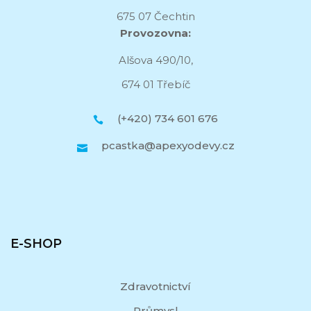
675 07 Čechtin
Provozovna:
Alšova 490/10,
674 01 Třebíč
(+420) 734 601 676
pcastka@apexyodevy.cz
E-SHOP
Zdravotnictví
Průmysl