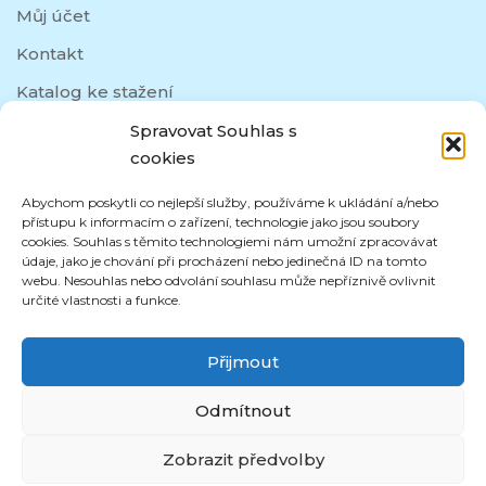
Můj účet
Kontakt
Katalog ke stažení
Spravovat Souhlas s
cookies
SOCIÁLNÍ SÍTĚ
Abychom poskytli co nejlepší služby, používáme k ukládání a/nebo
přístupu k informacím o zařízení, technologie jako jsou soubory
cookies. Souhlas s těmito technologiemi nám umožní zpracovávat
údaje, jako je chování při procházení nebo jedinečná ID na tomto
webu. Nesouhlas nebo odvolání souhlasu může nepříznivě ovlivnit
určité vlastnosti a funkce.
Přijmout
Odmítnout
Zobrazit předvolby
Copyright © 2019
ApexOdevy.cz
. All rights reserved.