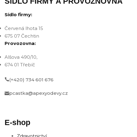
SÍDLO FIRMY A PROVOZNOVNA
Sídlo firmy:
Červená lhota 15
675 07 Čechtin
Provozovna:
Alšova 490/10,
674 01 Třebíč
(+420) 734 601 676
pcastka@apexyodevy.cz
E-shop
Zdravotnictví