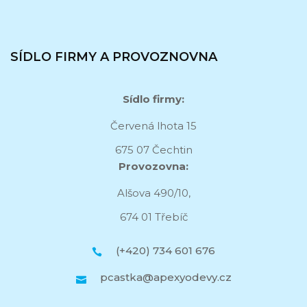
SÍDLO FIRMY A PROVOZNOVNA
Sídlo firmy:
Červená lhota 15
675 07 Čechtin
Provozovna:
Alšova 490/10,
674 01 Třebíč
(+420) 734 601 676
pcastka@apexyodevy.cz