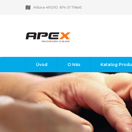
Alšova 490/10. 674 01 Třebíč
Úvod
O Nás
Katalog Prod