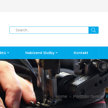
uktů
Nabízené Služby
Kontakt
Home
Portfolio Item
F