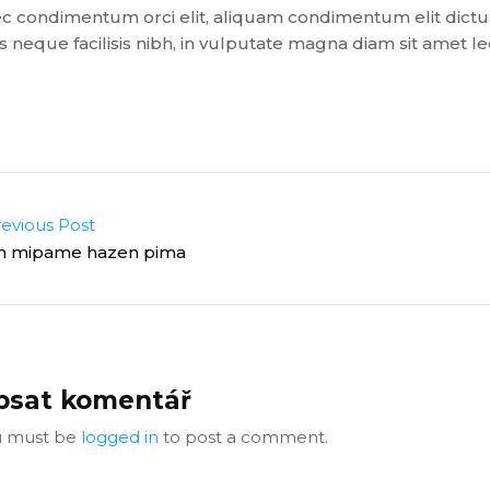
 condimentum orci elit, aliquam condimentum elit dictum v
 neque facilisis nibh, in vulputate magna diam sit amet le
evious Post
n mipame hazen pima
psat komentář
u must be
logged in
to post a comment.