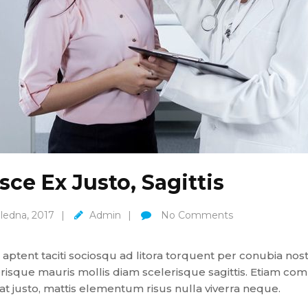
sce Ex Justo, Sagittis
 ledna, 2017
Admin
No Comments
 aptent taciti sociosqu ad litora torquent per conubia no
risque mauris mollis diam scelerisque sagittis. Etiam co
at justo, mattis elementum risus nulla viverra neque.