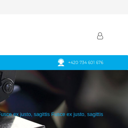
+420 734 601 676
usce ex justo, sagittis
Fusce ex justo, sagittis