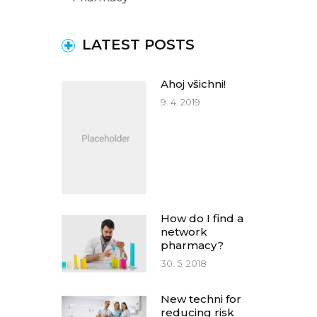
LATEST POSTS
Ahoj všichni!
9. 4. 2019
How do I find a
network
pharmacy?
30. 5. 2018
New techni for
reducing risk