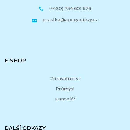
(+420) 734 601 676
pcastka@apexyodevy.cz
E-SHOP
Zdravotnictví
Průmysl
Kancelář
DALŠÍ ODKAZY