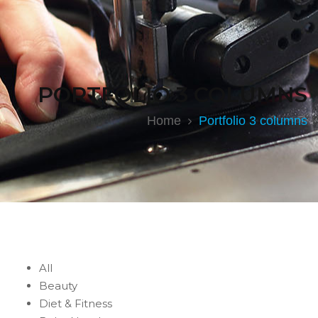
PORTFOLIO 3 COLUMNS
Home
Portfolio 3 columns
All
Beauty
Diet & Fitness