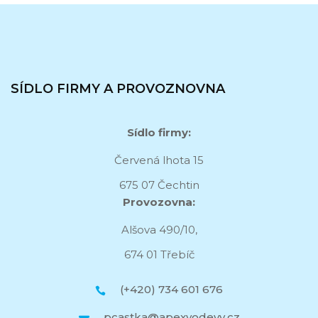
SÍDLO FIRMY A PROVOZNOVNA
Sídlo firmy:
Červená lhota 15
675 07 Čechtin
Provozovna:
Alšova 490/10,
674 01 Třebíč
(+420) 734 601 676
pcastka@apexyodevy.cz