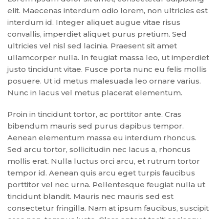
elit. Maecenas interdum odio lorem, non ultricies est
interdum id. Integer aliquet augue vitae risus
convallis, imperdiet aliquet purus pretium. Sed
ultricies vel nisl sed lacinia. Praesent sit amet
ullamcorper nulla. In feugiat massa leo, ut imperdiet
justo tincidunt vitae. Fusce porta nunc eu felis mollis
posuere. Ut id metus malesuada leo ornare varius.
Nunc in lacus vel metus placerat elementum.
Proin in tincidunt tortor, ac porttitor ante. Cras
bibendum mauris sed purus dapibus tempor.
Aenean elementum massa eu interdum rhoncus.
Sed arcu tortor, sollicitudin nec lacus a, rhoncus
mollis erat. Nulla luctus orci arcu, et rutrum tortor
tempor id. Aenean quis arcu eget turpis faucibus
porttitor vel nec urna. Pellentesque feugiat nulla ut
tincidunt blandit. Mauris nec mauris sed est
consectetur fringilla. Nam at ipsum faucibus, suscipit