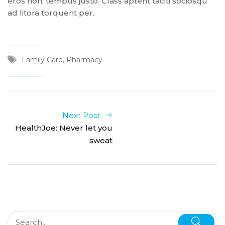
eros non, tempus justo. Class aptent taciti sociosqu
ad litora torquent per.
,
Family Care
Pharmacy
Next Post
HealthJoe: Never let you
sweat