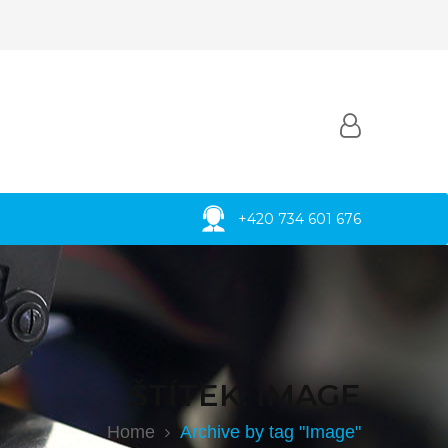
+420 734 601 676
ŠTÍTEK:
IMAGE
Home
Archive by tag "Image"