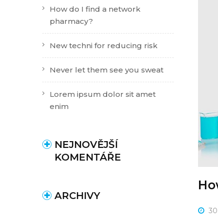
How do I find a network
pharmacy?
New techni for reducing risk
Never let them see you sweat
Lorem ipsum dolor sit amet
enim
NEJNOVĚJŠÍ
KOMENTÁŘE
Ho
ARCHIVY
30