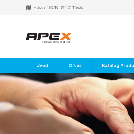
Alšova 490/10. 674 01 Třebíč
Úvod
O Nás
Katalog Prod