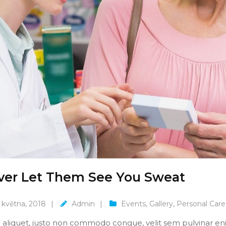
ver Let Them See You Sweat
 května, 2018
Admin
Events
,
Gallery
,
Personal Care
aliquet, justo non commodo congue, velit sem pulvinar e