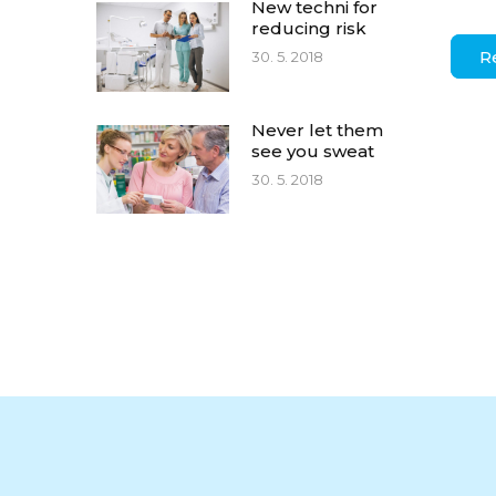
New techni for
reducing risk
R
30. 5. 2018
Never let them
see you sweat
30. 5. 2018