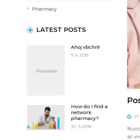
Pharmacy
LATEST POSTS
Ahoj všichni!
9. 4. 2019
Pos
How do I find a
network
17
pharmacy?
30. 5. 2018
Nunc 
ac vi