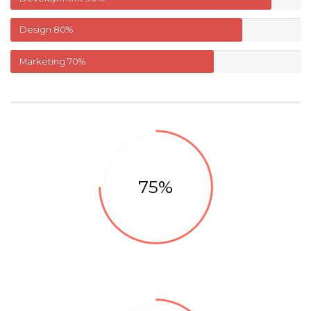
Design
80%
Marketing
70%
75%
Development