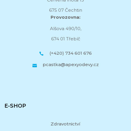
675 07 Čechtin
Provozovna:
Alšova 490/10,
674 01 Třebíč
(+420) 734 601 676
pcastka@apexyodevy.cz
E-SHOP
Zdravotnictví