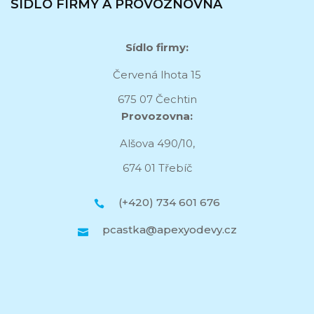
SÍDLO FIRMY A PROVOZNOVNA
Sídlo firmy:
Červená lhota 15
675 07 Čechtin
Provozovna:
Alšova 490/10,
674 01 Třebíč
(+420) 734 601 676
pcastka@apexyodevy.cz